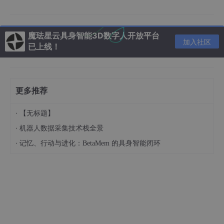
# ========== 停止控制 ==========
print
(
"停止控制，关节因惯性继续运动"
)

魔珐星云具身智能3D数字人开放平台
p.setJointMotorControl2(robot, hip_joint, p.VELO
加入社区
已上线！
targetVelocity
=0, 
force
for
 _ 
in
 range(300):

    p.stepSimulation()

    time.sleep(1/240)

更多推荐
input(
"按回车退出..."
)

p.disconnect()
·
【无标题】
·
机器人数据采集技术栈全景
·
记忆、行动与进化：BetaMem 的具身智能闭环
2.2 动手改一改（加深理解）
改什么
怎么改
预期变化
targetPosition
=
改成
1
.
0
腿转到更大角度
0.5