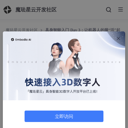
魔珐星云开发社区
魔珐星云开发社区
具身智能入门 Day 3：让机器人的腿“活”起
来——速度控制与步态基础
具身智能入门 Day 3：让机器人的腿“活”起来——
速度控制与步态基础
_LAO_CHAI_
178人浏览 · 2026-06-03 21:39:59
一、今天学到了什么
核心收获：
✅ 理解
POSITION_CONTROL
和
立即访问
VELOCITY_CONTROL
的本质区别