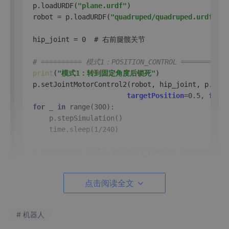
p.loadURDF(
"plane.urdf"
)

robot = p.loadURDF(
"quadruped/quadruped.urdf"
, [
hip_joint = 0  # 右前腿髋关节

# ========== 模式1：POSITION_CONTROL ==========
print
(
"模式1：转到固定角度后锁死"
)

p.setJointMotorControl2(robot, hip_joint, p.POSI
targetPosition
=0.5, 
force
for
 _ 
in
 range(300):

    p.stepSimulation()

    time.sleep(1/240)

# ========== 模式2：VELOCITY_CONTROL ==========
print
(
"模式2：持续转动，像马达"
)

p.setJointMotorControl2(robot, hip_joint, p.VELO
点击阅读全文
targetVelocity
=2.0, 
force
for
 _ 
in
 range(300):

    p.stepSimulation()

# 机器人
    time.sleep(1/240)
