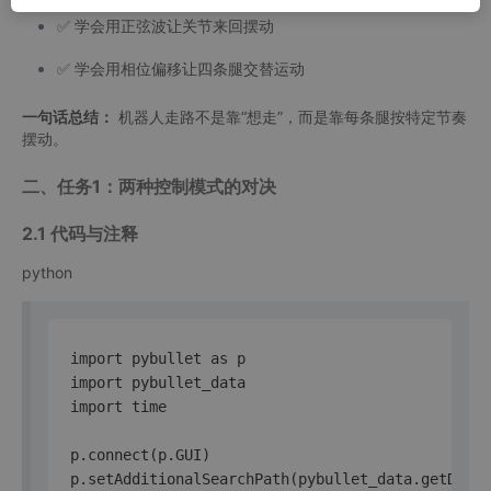
✅ 学会用正弦波让关节来回摆动
✅ 学会用相位偏移让四条腿交替运动
一句话总结：
机器人走路不是靠“想走”，而是靠每条腿按特定节奏
摆动。
二、任务1：两种控制模式的对决
2.1 代码与注释
python
import pybullet as p

import pybullet_data

import time

p.connect(p.GUI)

p.setAdditionalSearchPath(pybullet_data.getDataP