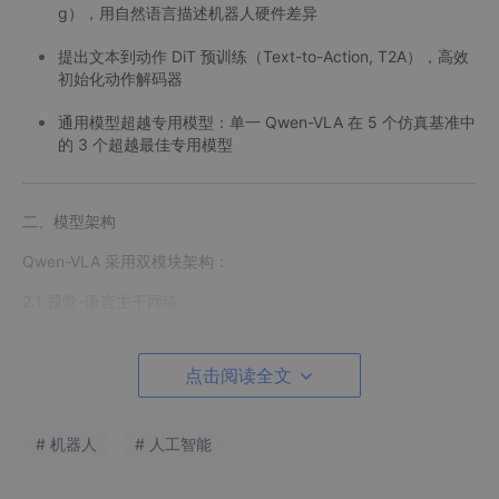
g），用自然语言描述机器人硬件差异
提出文本到动作 DiT 预训练（Text-to-Action, T2A），高效
初始化动作解码器
通用模型超越专用模型：单一 Qwen-VLA 在 5 个仿真基准中
的 3 个超越最佳专用模型
二、模型架构
Qwen-VLA 采用双模块架构：
2.1 视觉-语言主干网络
底座模型：Qwen3.5-4B
点击阅读全文
功能：负责视觉感知与语言理解（看图 + 理解指令）
特点：继承 Qwen 多模态模型的零样本感知能力和常识推理
# 机器人
# 人工智能
能力
输入：图像（多视角相机）、本体感知文本提示、任务指令