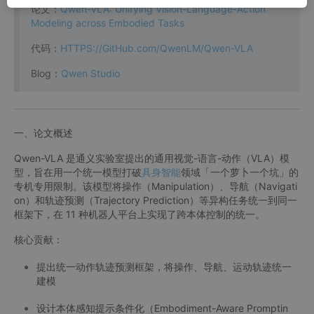
论文：
Qwen-VLA: Unifying Vision-Language-Action
Modeling across Embodied Tasks
代码：
HTTPS://GitHub.com/QwenLM/Qwen-VLA
Blog：
Qwen Studio
一、论文概述
Qwen-VLA 是通义实验室提出的通用视觉-语言-动作（VLA）模
型，旨在用一个统一模型打破
具身智能
领域「一个萝卜一个坑」的
专机专用限制。该模型将操作（Manipulation）、导航（Navigati
on）和轨迹预测（Trajectory Prediction）等异构任务统一到同一
框架下，在 11 种机器人平台上实现了跨本体控制的统一。
核心贡献：
提出统一动作轨迹预测框架，将操作、导航、运动轨迹统一
建模
设计本体感知提示条件化（Embodiment-Aware Promptin