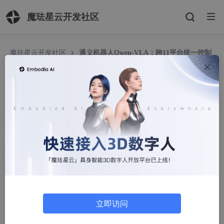
魔珐星云开发社区
魔珐星云开发社区
通义机器人Qwen-VLA：跨11平台统一控制
模型
通义机器人Qwen-VLA：跨11平台统一控制模型
周熙钦（Alpha）
396人浏览 · 2026-06-03 22:34:05
前言：
今年已经正式转入机器人赛道了，今年的机器人vla、wam各种概
念词出不穷，研究赛道也诞生了很多不错的研究成果，后续会持续
更新有代表性的研究成果解读，全文比较长，大家可以根据自己情
况自取哈，有些概念不清晰的会在第十部分补充，如有问题也欢迎
立即访问
大家评论区讨论哈，具身、智能硬件都可！！！！