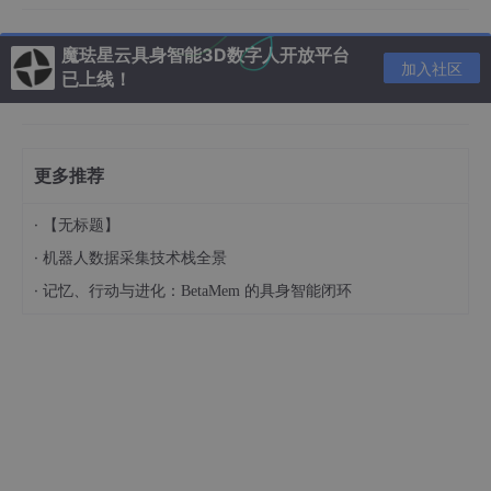
2.2 DiT 动作解码器
魔珐星云具身智能3D数字人开放平台
加入社区
已上线！
参数量：1.15B
技术路线：基于 Diffusion Transformer（DiT）的 Flow-Mat
ching 动作解码器
更多推荐
功能：将 VLM 提取的高维语义特征映射为连续的物理动作和
轨迹
·
【无标题】
·
机器人数据采集技术栈全景
核心创新：弥合「离散语义理解」与「连续动作生成」之间
的鸿沟
·
记忆、行动与进化：BetaMem 的具身智能闭环
生成方式：采用 Flow-Matching 进行动作去噪生成，而非自
回归 token 预测，保证动作轨迹的平滑性与物理合理性
2.3 关键设计
本体感知提示条件化（Embodiment-Aware Prompting）：
将硬件差异转化为语言理解问题，每个训练样本前端拼接一段结构