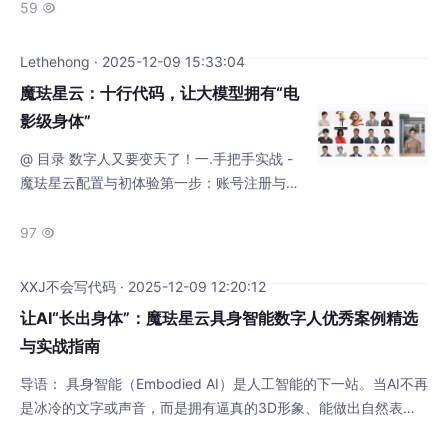
体”，成为一个看得见、能感知、可行动的“具身智能体”？魔珐科技
59

推出的魔珐星云平台，正是对这一时代命题的响亮回答。它不仅仅
是一个3D数字人开发工具，更致力于成为具身智能的基础设施，
Lethehong · 2025-12-09 15:33:04
让AI从“幕后”走向“台前”，真正融入我们
魔珐星云：十行代码，让大模型拥有“电
影级身体”
@ 目录 数字人又要变天了！一.手把手实战 -
魔珐星云配置与初体验第一步：账号注册与应
用创建第二步：SDK集成前置环境准备项目结
构说明核心代码实现二. 深度测评 - 魔珐星云
97

为何是“下一代交互”的基础设施？魔珐星云的
六大核心特点打破“不可能三角”：质量、成
XXJ不会写代码 · 2025-12-09 12:20:12
本、延时无限可能的使用场景测评结论 文章声
让AI“长出身体”：魔珐星云具身智能数字人优秀案例精选
明：非广告，仅个人体验； 数字人又要变天
与实战指南
了！ 还记得那些对话生硬、动作僵硬的“古董
级”数字人吗？或者
导语： 具身智能（Embodied AI）是人工智能的下一站。当AI不再
是冰冷的文字或声音，而是拥有逼真的3D形象、能做出自然表情
和动作时，它将彻底改变我们与技术的交互方式。魔珐星云，正是