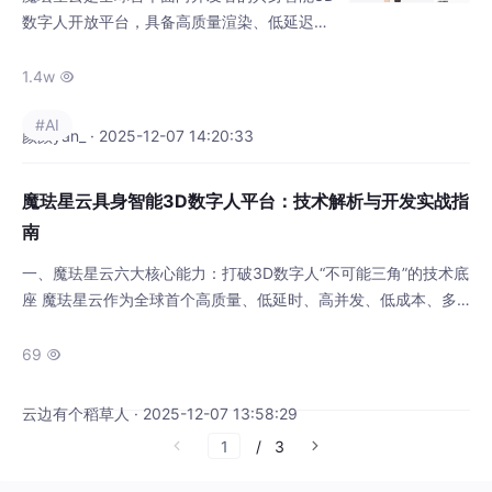
数字人开放平台，具备高质量渲染、低延迟交
互、高并发支持等六大核心优势。该平台通过
云端创建数字人、技术架构设计、SDK加载等
1.4w

步骤，帮助开发者快速构建虚拟形象。以"沐
#AI
木"虚拟情绪疗愈伙伴为例，展示了如何利用V
颜颜yan_ · 2025-12-07 14:20:33
ue3+TypeScript技术栈实现数字人应用的开发
流程，包括SDK动态加载与状态检测等关键技
魔珐星云具身智能3D数字人平台：技术解析与开发实战指
术点。魔珐星云显著降低了数字人开发门槛
南
一、魔珐星云六大核心能力：打破3D数字人“不可能三角”的技术底
座 魔珐星云作为全球首个高质量、低延时、高并发、低成本、多
风格、多终端的具身智能 3D 数字人开放平台，依托自研文生多模
态 3D 大模型及云 - 端协同架构，彻底打破传统 3D 数字人技术在
69

质量、成本、延时之间的 "不可能三角"，为 AI 具身智能大规模应
用奠定底层基础。其六大核心能力构建了完整的技术护城河： 魔
云边有个稻草人 · 2025-12-07 13:58:29
珐
/
3