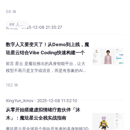
严格匹配官方环境要求（避免 “调用失败” 基础
坑）1.1 浏览器环境要求（Web 端导诊屏适
56

用）1.2 嵌入式设备环境要求（Android 端导诊
## 人工智能
屏适用）二、真实调用核心：官方 SDK 代码
青云交 · 2025-12-08 21:35:27
落地（分步骤无编造）2.1 步骤 1：引入官方 S
DK 依赖（不可用第三方模拟链接）2.2 步骤
数字人又要变天了！从Demo到上线，魔
2：获取官方认证
珐星云结合Vibe Coding快速构建一个
全球天气预报数字人
前言 星云 是魔珐推出的具身智能平台，让大
模型不再只是文字或语音，而是有形象的AI，
它的延时非常低，而且支持高并发和多端适
配，对开发者来说，魔珐星云就像是具身智能
162

的iPhone时刻。本文将介绍如何从零开始，通
过魔珐星云平台快速构建一个完整的全球天气
XingYun_Xmov · 2025-12-08 11:52:10
预报数字人，包括数字人的创建、SDK的接
从零开始搭建虚拟情绪疗愈伙伴「沐
入、以及最终的部署上线全过程。 天气预报数
木」：魔珐星云全栈实战指南
字人的完整代码已经开源至Gitee，欢迎大家下
载体验：https://
魔珐星云是全球首个面向开发者的具身智能3D