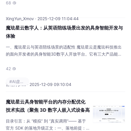
这场变革的“基础设施”。本文将深入解析魔珐星云的核心技术优
68

势，并精选五个社区内的优秀实战案例，为所有开发者提供一份具
身智能数字人从入门到精通的实战指南。 社区精选：五大具身智
XingYun_Xmov · 2025-12-09 11:04:44
能数字人实战案例 魔珐星云开放平台吸引
魔珐星云数字人：从英语陪练场景出发的具身智能开发与
体验
一、魔珐星云与英语陪练场景的适配性 魔珐星云是魔珐科技推出
的面向开发者的具身智能3D数字人开放平台。它有三大产品能
力，具身驱动、视频生成以及语音合成。具身驱动支持基于文本输
入，实时生成 3D 数字人的语音、表情、眼神、手势和身体动作，
42

让任何屏幕、应用、终端都能像真人一样自然表达和交互。现在AI
#AI虚拟数字人
不只是“会思考”，还能“有身体”——每块屏幕、每个APP里都能有
言程序plus · 2025-12-09 09:10:04
个会说话、会做表情的数字人，这就是魔
魔珐星云具身智能平台的内存分配优化
技术实战（聚焦 3D 数字人嵌入式设备高
并发落地场景）
目录引言：从 “模拟” 到 “真实调用”—— 基于
官方 SDK 的落地升级正文：一、落地前提：