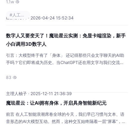
业的尴尬现实：99%的数字人，只是披着3D外皮的"录音机"。问
1.1w

题的根源是什么？我们一直把数字人当作"渲染问题"来解决——追
#人工智能
求更逼真的建模、更流畅的动作、更高清的渲染。数字人不是"看
island1314 · 2026-04-24 15:52:34
起来像人"，而是"像人一样思考和表达"。当大模型
数字人又要变天了！魔珐星云实测：免显卡端渲染，新手
小白调用3D数字人
引言：大模型终于有了「身体」 还记得那些只会文字聊天的AI助
手吗？它们即将成为历史。当ChatGPT还在用文字与我们交流
时，具身智能的时代已经悄然来临——大模型不再只是虚无的代
码，而是拥有了逼真的3D形象。最近我深度体验了魔珐科技推出
83

的星云平台魔珐星云具身智能3D数字人开放平台 - 全球领先的3D
具身智能体基础设施这个号称"具身智能基础设施"的平台，承诺让
主理人柚子 · 2025-12-11 21:36:39
开发者快速构建3D数字
魔珐星云：让AI拥有身体，开启具身智能新纪元
前言 在人工智能浪潮席卷全球的今天，我们早已习惯与文本、语
音形态的AI大模型互动。然而，这种交互始终隔着一层“屏幕”，缺
乏真实世界的临场感和物理维度。我们不禁要问：AI能否拥有“身