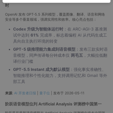
时
OpenAI 发布 GPT-5.5 系列模型，覆盖图像、翻译、语音和网络
安全等多个垂直领域，强调实用性和效率。核心亮点包括：
Codex 升级为智能体运行时
：在 ARC-AGI-3 基准测
试中达到
61%
完成率，标志着编程 AI 从代码生成工
具向自主执行环境的转变
GPT-5 级推理能力集成到语音模型
：发布三款实时语
音模型，同声传译每分钟成本仅
两毛五
，大幅拉低翻
译行业门槛
GPT-5.5 Instant 成为默认模型
：强化事实准确性、
智能推理和个性化能力，支持调用记忆和 Gmail 等外
部工具
来源
:
AI 开发者日报
|
量子位
| 发布于 2026-05-11
阶跃语音模型位列 Artificial Analysis 评测榜中国第一
阶跃星辰最新语音模型在 Artificial Analysis 评测榜中排名中国第