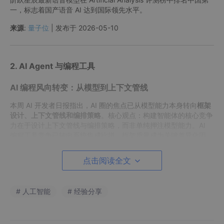
一，标志着国产语音 AI 达到国际领先水平。
来源
:
量子位
| 发布于 2026-05-10
2. AI Agent 与编程工具
AI 编程风向转变：从模型到上下文管线
本周 AI 开发者日报指出，AI 圈的焦点已从模型能力本身转向
框架
设计、上下文管线和编排策略
。核心观点：构建智能体的核心竞争
力在于设计上下文管线与编排策略，而非单纯押注模型能力。AI
编程工具竞争已转向系统集成比拼，框架质量成为关键差异化因
素。
点击阅读全文
同时，社区开始反思"氛围编程"（Vibe Coding）带来的
调试宿醉
问题——AI 生成代码虽然快，但缺乏工程纪律的代码在生产环境
中会带来显著的维护成本。高级工程师角色正从手写代码转向系统
# 人工智能
# 经验分享
设计，但需警惕技能退化的风险。
来源
:
AI 开发者日报
| 发布于 2026-05-11