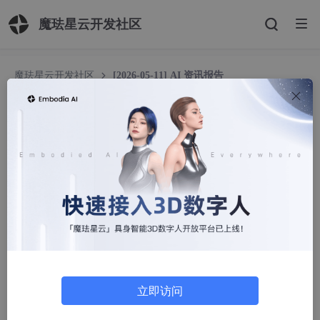
魔珐星云开发社区
魔珐星云开发社区
[2026-05-11] AI 资讯报告
[2026-05-11] AI 资讯报告
L路人乙L
462人浏览 · 2026-05-12 20:39:54
[2026-05-11]
AI
资讯报告
日期
: 2026-05-11
来源
: ainews.liduos.com、qbitai.com、baoyu.io
1.
大模型
与基础设施
立即访问
OpenAI 发布 GPT-5.5 系列，Codex 进化为智能体运行