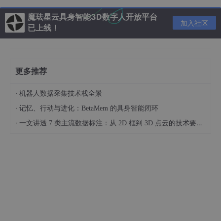
Agent 架构与检索范式革新
魔珐星云具身智能3D数字人开放平台
加入社区
本周多个重要进展推动 Agent 架构演进：
已上线！
Zenith 框架
：新一代 Agent 框架，优化多智能体编
排
更多推荐
DCI（直接语料交互）检索范式
：新的检索范式让企
业数据 Agent 准确率提升至
91.6%
·
机器人数据采集技术栈全景
Meta ProgramBench
：基准测试显示模型从零生成
·
记忆、行动与进化：BetaMem 的具身智能闭环
完整仓库的准确率为
0%
，引发社区对 AI 编程边界的
·
一文讲透 7 类主流数据标注：从 2D 框到 3D 点云的技术要点与适用场景
重新讨论
DeepClaude
：开源工具实现 Claude Code Agent
Loop 驱动 DeepSeek V4 Pro，成本降低
94%
，Git
Hub 48 小时内获 943 星
来源
:
AI 开发者日报
| 发布于 2026-05-11
美图 RoboNeo 全新升级：首创影像创作 Agent Teams