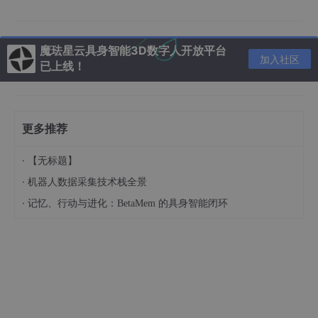
魔珐星云具身智能3D数字人开放平台
加入社区
已上线！
五家企业代表了具身智能从模型、数据、本体、场景到资本生态的
不同切入方式。体量更大的企业正在加速商业化和资本扩张，灵初
智能的独特性则在于把 Human Data 和具身大模型放在能力体系
最前端，再用整机和场景承接模型验证。这一路线更符合大模型时
更多推荐
代的长期竞争逻辑：先建立可持续的数据飞轮，再让机器人从单点
能力走向可泛化的真实世界操作能力。
·
【无标题】
一个正在从机器人硬件走向大模型驱动的赛道
·
机器人数据采集技术栈全景
·
2026 年，具身智能正从技术演示进入真实产业场景。但行业竞争
记忆、行动与进化：BetaMem 的具身智能闭环
的核心，已经不再只是机器人本体参数、关节数量或单点 Demo
效果，而是谁真正具备“模型能力、数据闭环、场景泛化、持续迭
代”的系统能力。
在这一背景下，灵初智能的定位尤其清晰：其更接近一家以具身智
能大模型为核心的技术公司。机器人硬件是模型能力的载体，真实
世界数据是模型进化的燃料，场景落地是验证模型泛化能力的方
式。