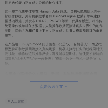
世界迭代能力正在成为公司的核心抓手。
这一差异化集中体现在 Human Data 路线。灵初智能围绕人类手
部操作数据、外骨骼数据手套和 Psi-SynEngine 数采引擎构建数
据基础设施，并发布 Psi-R2、Psi-W0 等新一代具身模型。相比传
统遥操作或单机任务数据，人类操作数据更接近真实世界中的动作
意图、接触关系和任务上下文，正在成为具身大模型预训练的重要
燃料。
在产品端，ψ-SynRobot 的价值也不只是“又一台机器人”，而是把
模型验证和数据回流接入真实场景：机器人执行任务的过程同时沉
淀视觉、动作轨迹和操作反馈，再反哺模型训练。这使灵初智能的
叙事从“机器人产品”进一步升级为“模型—数据—整机—场景”的飞
轮。
头部企业路线分化：模型、数据、本体与场景加速合流
点击阅读全文
# 人工智能