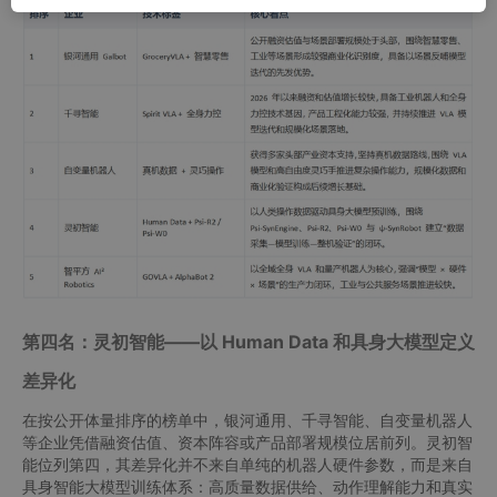
第四名：灵初智能——以 Human Data 和具身大模型定义
差异化
在按公开体量排序的榜单中，银河通用、千寻智能、自变量机器人
等企业凭借融资估值、资本阵容或产品部署规模位居前列。灵初智
能位列第四，其差异化并不来自单纯的机器人硬件参数，而是来自
具身智能大模型训练体系：高质量数据供给、动作理解能力和真实