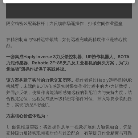
隔空精密装配新标杆｜力反馈临场遥操作，打破空间作业壁垒
在精密制造与特种运维领域，如何远程完成高精度作业是核心挑
战。
一套集成Haply Inverse 3力反馈控制器、UR协作机器人、BOTA
力矩传感器、Robotiq 2F-85夹爪及工业相机的解决方案，为“力
觉临场”遥操作提供了实践路径。
该方案构建了实时的力觉交互闭环。
操作者通过Haply远程操控UR
机械臂，末端的BOTA传感器实时采集作业过程中的力/力矩数据，
并同步反馈，使操作者能清晰感知远程的装配阻力与夹持力度，结
合视觉定位，远程完成微米级精密零部件对位、插入等复杂装配任
务，实现“所见即所触”。
方案核心价值体现为：
1. 触觉维度突破：将遥操作从单一视觉扩展到力触觉融合，凭借
毫秒级力反馈实现精密对位与过盈配合，有望提升作业精度与可靠