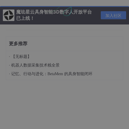
• 精密制造：如半导体芯片微装配、精密光学器件贴合。
魔珐星云具身智能3D数字人开放平台
• 特种运维：适用于核电、化工等高风险环境的设备检修与更换。
加入社区
已上线！
• 科研与医疗：可作为手术机器人算法验证平台、医疗器械无菌装
配支撑，也是
具身智能
研究的优选平台。
该技术的演进，正推动机器人从“替代人手”向“延伸人手感知”发
更多推荐
展，为探索“人类在环”的工业智能制造新模式提供了关键技术支
撑。
·
【无标题】
·
机器人数据采集技术栈全景
欢迎关注 “
欣佰特科技
” ，持续为大家带来 “
具身智能领域
”前沿技
术及应用！
详情可邮件咨询
sales@cnbestec.com
·
记忆、行动与进化：BetaMem 的具身智能闭环