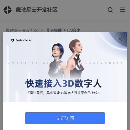
魔珐星云开发社区
魔珐星云开发社区
具身智能-VLA综述
具身智能-VLA综述
_Old_Summer
328人浏览 · 2026-06-03 16:58:32
原论文：《A Survey on Vision-Language-Action Models for Em
bodied
AI
》
一 概述
具身智能
不同于我们使用的对话AI或者生成式AI，如对话问答、生
成图片等，这些AI应用是在抽象空间中进行的，而具身智能需要在
立即访问
现实物理环境中进行交互，控制现实世界中的智能载体去完成指定
的任务，常见的载体包括汽车(自动驾驶)、机器人等，具身智能目