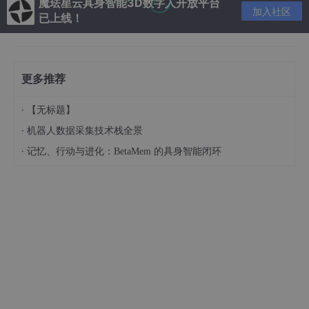
魔珐星云具身智能3D数字人开放平台
加入社区
已上线！
更多推荐
近几年随着大语言模型、多模态模型的发展，提出了一种新的模型
·
【无标题】
方法：VLA模型，这类模型能够直接根据输入的视觉信息(V)、语
·
机器人数据采集技术栈全景
言指令(L)，生成机器人接下来需要执行的动作(A)。VLA这个概念
最早由谷歌在RT-2模型中提出，相比于以往每个任务都需要通过
·
记忆、行动与进化：BetaMem 的具身智能闭环
强化学习学习最优控制策略的方式，VLA具有更高的泛化性，能够
适应不同类型的复杂任务，是目前具身智能领域主流的研究方向，
也是通往通用任务机器人的关键技术，基于VLA的机器人控制方式
如下：