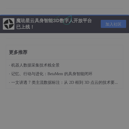
元生智能在产品中提供隐私线稿保护模式，通过“火柴人”式画面呈
现，在保证看护有效性的同时，尽量减少真实画面带来的隐私顾
虑。
魔珐星云具身智能3D数字人开放平台
加入社区
这一设计也体现了
AI
硬件进入家庭场景后，安全、可控、可信将成
已上线！
为产品能否规模化落地的重要前提。
更多推荐
·
机器人数据采集技术栈全景
·
记忆、行动与进化：BetaMem 的具身智能闭环
·
一文讲透 7 类主流数据标注：从 2D 框到 3D 点云的技术要点与适用场景
作为云从科技投资的生态企业，元生智能是云从科技
具身智能
布局
中的重要场景样本。具身智能并不只存在于人形机器人，也包括能
够感知环境、理解状态、触发服务、参与真实生活流程的智能终
端。