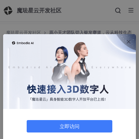
魔珐星云开发社区
魔珐星云开发社区
原小天才团队切入银发赛道，云从科技生态
企业元生智能完成Pre-A轮融资
原小天才团队切入银发赛道，云从科技生态企业元
生智能完成Pre-A轮融资
TMT星球
289人浏览 · 2026-06-03 19:45:31
近日，居家养老消费电子品牌元生智能宣布完成超千万元Pre-A轮
融资。
本轮融资将主要用于旗下“亲鹿”品牌产品线迭代升级、渠道拓展及
海外市场布局。
立即访问
元生智能是一支带有鲜明消费电子基因的创业团队。